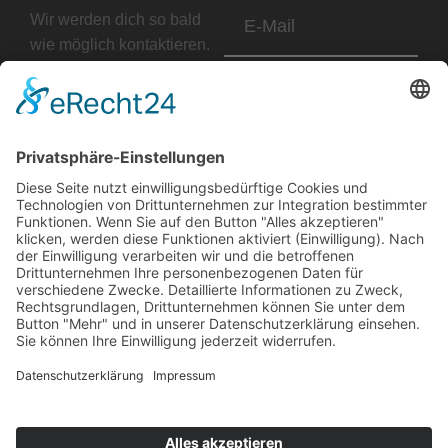
E-
Wir werden dich so bald
Mail
wie möglich kontaktieren.
0170 1941487
Nachricht
vorstand (at) mf-
lautergrund.de
Kevin Streng · Am
Brennofen 17 · 96148
Senden
Baunach
Kontakt
Impressum